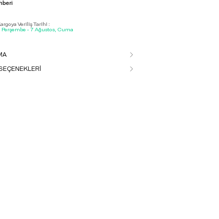
hberi
rgoya Veriliş Tarihi :
, Perşembe - 7 Ağustos, Cuma
MA
SEÇENEKLERİ