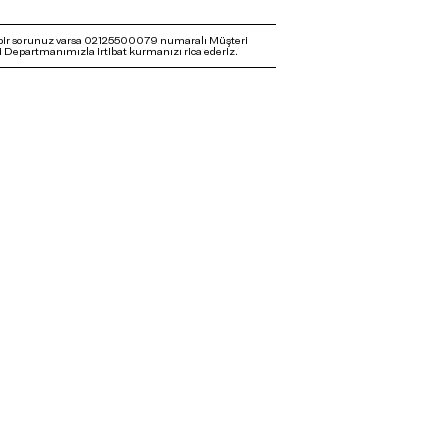
bir sorunuz varsa 02125500079 numaralı Müşteri
 Departmanımızla irtibat kurmanızı rica ederiz.