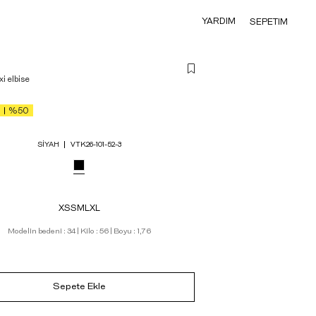
YARDIM
SEPETIM
xi elbise
%50
SIYAH
VTK26-101-52-3
XS
S
M
L
XL
Modelin bedeni : 34 | Kilo : 56 | Boyu : 1,76
Sepete Ekle