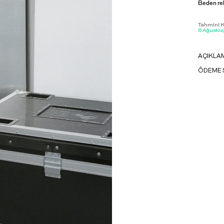
Beden re
Tahmini Ka
6 Ağustos
AÇIKLA
ÖDEME 