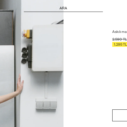
ARA
Askılı ma
2.590
TL
1.295
TL