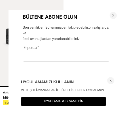
Antik tokalı korse kemer
+ 1
1.190
TL
%40
714
TL