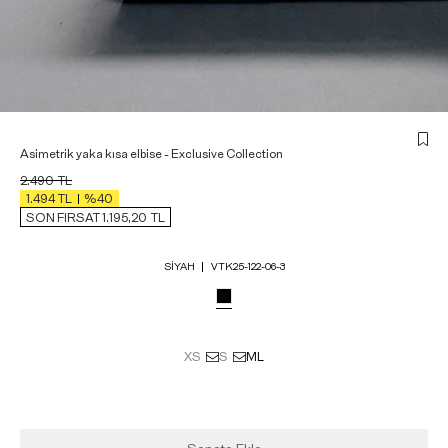
Asimetrik yaka kısa elbise - Exclusive Collection
2.490
TL
1.494
TL
%40
SON FIRSAT 1.195,20
TL
SIYAH
VTK25-122-06-3
XS
S
M
L