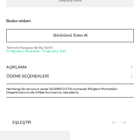
Sepete Ekle
Beden rehberi
Görünümü Satın Al
Tahmini Kargoya Veriliş Tarihi :
10 Ağustos, Pazartesi - 11 Ağustos, Salı
AÇIKLAMA
ÖDEME SEÇENEKLERİ
Herhangi bir sorunuz varsa 02125500079 numaralı Müşteri Hizmetleri
Departmanımızla irtibat kurmanızı rica ederiz.
EŞLEŞTİR