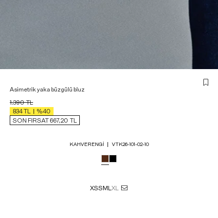
Asimetrik yaka büzgülü bluz
1.390
TL
834
TL
%40
SON FIRSAT 667,20
TL
KAHVERENGI
VTK26-101-02-10
XS
S
M
L
XL