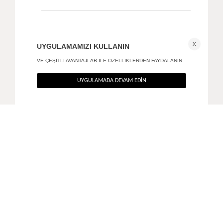
Aksesuar detaylı basic bluz
Asimetrik yaka büzgülü bluz
+ 1
+ 1
1.690
TL
1.390
TL
%40
%40
1.014
TL
834
TL
SON FIRSAT 667,20
TL