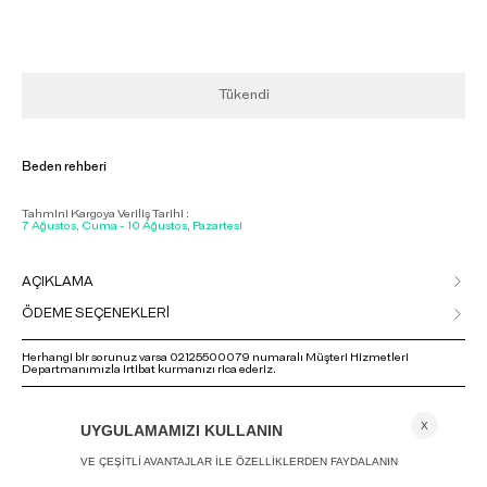
Tükendi
Beden rehberi
Tahmini Kargoya Veriliş Tarihi :
7 Ağustos, Cuma - 10 Ağustos, Pazartesi
AÇIKLAMA
ÖDEME SEÇENEKLERİ
Herhangi bir sorunuz varsa 02125500079 numaralı Müşteri Hizmetleri
Departmanımızla irtibat kurmanızı rica ederiz.
ANA SAYFA
ASIMETRIK TOP - LIMITED EDITION