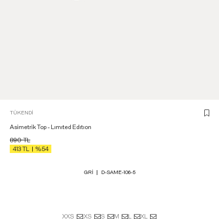
TÜKENDI
Asimetrik Top - Lımıted Edıtıon
890
TL
413
TL
%54
GRI
D-SAME-106-5
XXS
XS
S
M
L
XL