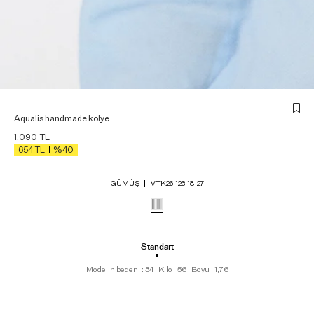
Aqualis handmade kolye
1.090
TL
654
TL
%40
GÜMÜŞ
VTK26-123-18-27
Standart
Modelin bedeni : 34 | Kilo : 56 | Boyu : 1,76