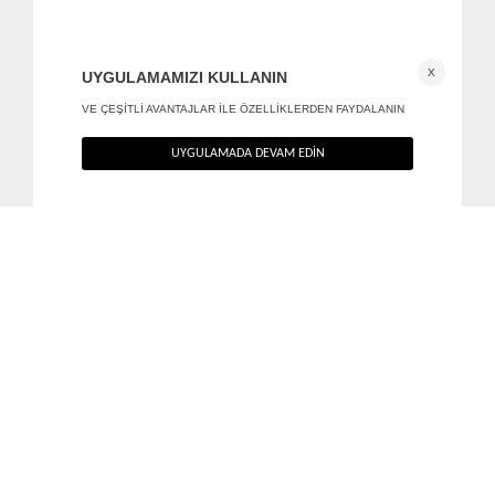
Strata küpe
Volume küpe
490
TL
490
TL
%40
%40
294
TL
294
TL