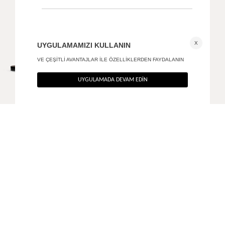
Crocodile dokulu gold tokalı kemer
Gold kare tokalı deri kemer siyah
+ 1
790
TL
490
TL
%40
%40
474
TL
294
TL