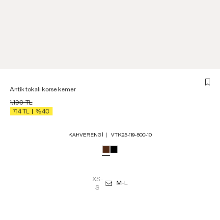
Antik tokalı korse kemer
1.190
TL
714
TL
%40
KAHVERENGI
VTK25-119-500-10
XS-
M-L
S