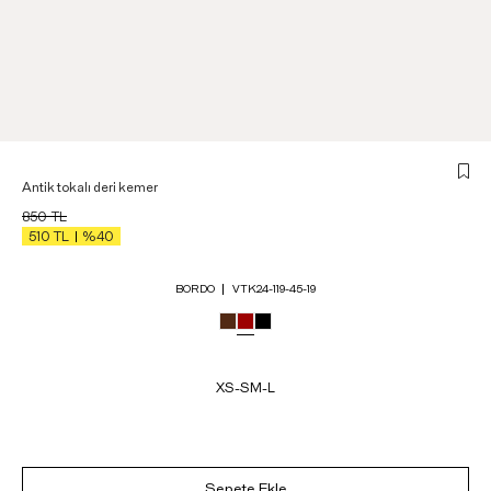
Antik tokalı deri kemer
850
TL
510
TL
%40
BORDO
VTK24-119-45-19
XS-S
M-L
Sepete Ekle