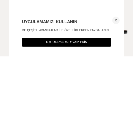
Zımbalı kovboy kemer
Crocodile dokulu gold tokalı kemer
+ 1
850
TL
790
TL
%40
%40
510
TL
474
TL