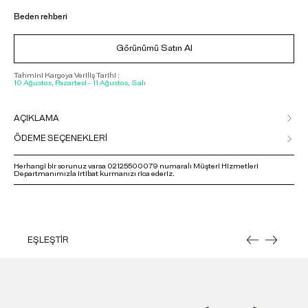
Beden rehberi
Görünümü Satın Al
Tahmini Kargoya Veriliş Tarihi :
10 Ağustos, Pazartesi - 11 Ağustos, Salı
AÇIKLAMA
ÖDEME SEÇENEKLERİ
Herhangi bir sorunuz varsa 02125500079 numaralı Müşteri Hizmetleri
Departmanımızla irtibat kurmanızı rica ederiz.
EŞLEŞTİR