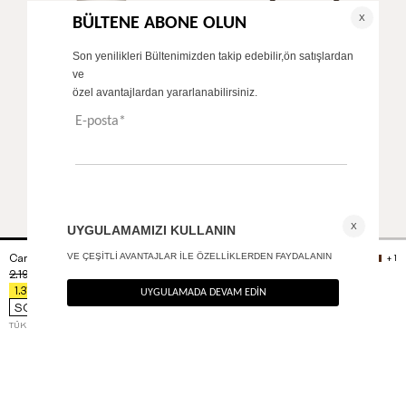
Carrot fit pantolon
V yaka bodysuit
+ 2
+ 1
2.190
TL
1.290
TL
%40
%40
1.314
TL
774
TL
SON FIRSAT 1.051,20
TL
TÜKENMEK ÜZERE