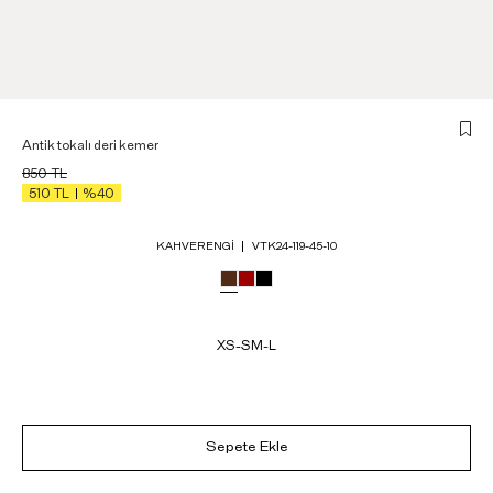
Antik tokalı deri kemer
850
TL
510
TL
%40
KAHVERENGI
VTK24-119-45-10
XS-S
M-L
Sepete Ekle