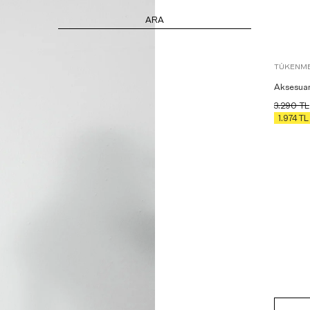
ARA
TÜKENME
Aksesuar
3.290
TL
1.974
TL