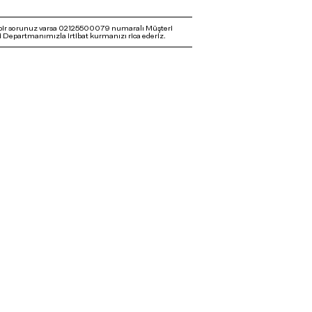
bir sorunuz varsa 02125500079 numaralı Müşteri
 Departmanımızla irtibat kurmanızı rica ederiz.