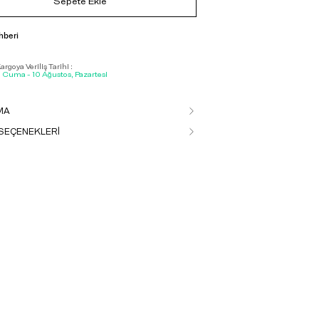
Sepete Ekle
hberi
rgoya Veriliş Tarihi :
, Cuma - 10 Ağustos, Pazartesi
MA
SEÇENEKLERİ