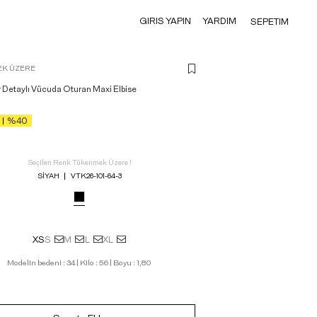
GIRIS YAPIN
YARDIM
SEPETIM
K ÜZERE
 Detaylı Vücuda Oturan Maxi Elbise
%40
Seçilen Renk Tükenmek Üzere !
SIYAH
VTK26-101-64-3
XS
S
M
L
XL
Modelin bedeni : 34 | Kilo : 56 | Boyu : 1,80