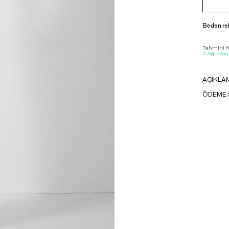
Beden re
Tahmini Ka
7 Ağustos
AÇIKLA
ÖDEME 