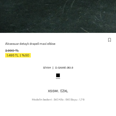
Aksesuar detaylı drapeli maxi elbise
2.990
TL
1.495
TL
%50
SIYAH
D-SAME-310-3
XS
S
M
L
XL
Modelin bedeni : 34 | Kilo : 56 | Boyu : 1,76