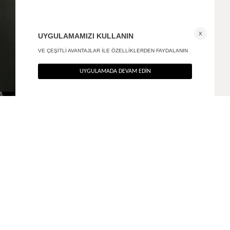
Askılı maxi elbise
Kayık poplin elbise
+ 1
2.590
TL
3.890
TL
%50
%40
1.295
TL
2.334
TL