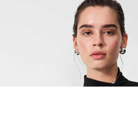
EŞLEŞTİR