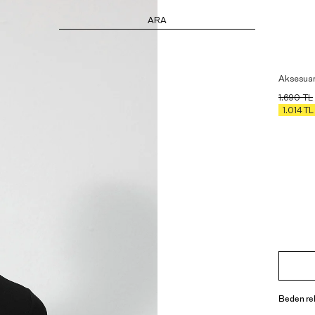
ARA
Aksesuar 
1.690
TL
1.014
TL
Beden re