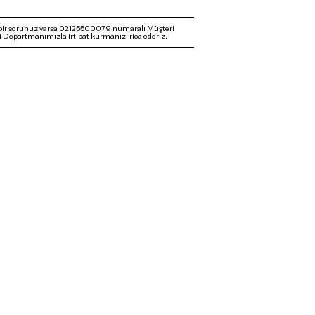
bir sorunuz varsa 02125500079 numaralı Müşteri
 Departmanımızla irtibat kurmanızı rica ederiz.