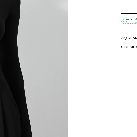
Tahmini Ka
10 Ağustos
AÇIKLA
ÖDEME 