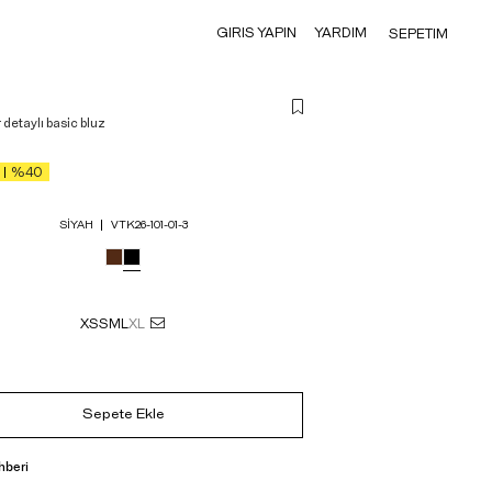
GIRIS YAPIN
YARDIM
SEPETIM
detaylı basic bluz
%40
SIYAH
VTK26-101-01-3
XS
S
M
L
XL
Sepete Ekle
hberi