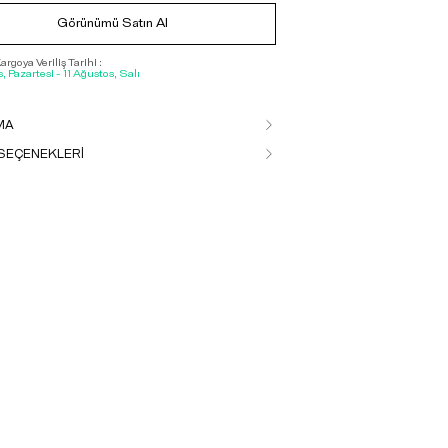
Görünümü Satın Al
rgoya Veriliş Tarihi :
, Pazartesi - 11 Ağustos, Salı
MA
SEÇENEKLERİ