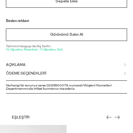
Sepete Ekle
Beden rehberi
Görünümü Satın Al
Tahmini Kargoya Veriliş Tarihi :
10 Ağustos, Pazartesi - 11 Ağustos, Salı
AÇIKLAMA
ÖDEME SEÇENEKLERİ
Herhangi bir sorunuz varsa 02125500079 numaralı Müşteri Hizmetleri
Departmanımızla irtibat kurmanızı rica ederiz.
EŞLEŞTİR