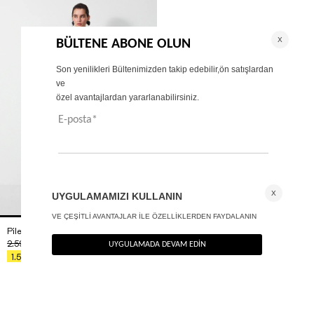
Pileli wide leg pantolon
+ 2
2.590
TL
%40
1.554
TL