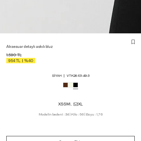
Aksesuar detaylı askılı bluz
1.590
TL
954
TL
%40
SIYAH
VTK26-101-49-3
XS
S
M
L
XL
Modelin bedeni : 34 | Kilo : 56 | Boyu : 1,76