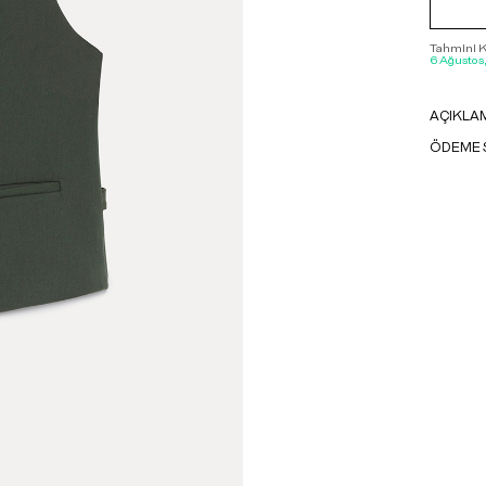
Tahmini Ka
6 Ağustos
AÇIKLA
ÖDEME 