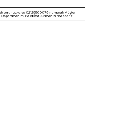
bir sorunuz varsa 02125500079 numaralı Müşteri
 Departmanımızla irtibat kurmanızı rica ederiz.