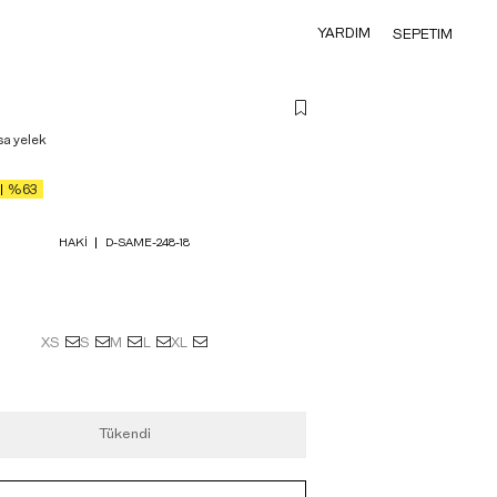
YARDIM
SEPETIM
sa yelek
%63
HAKI
D-SAME-248-18
XS
S
M
L
XL
Tükendi