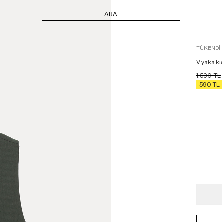
ARA
TÜKENDI
V yaka kı
1.590
TL
590
TL