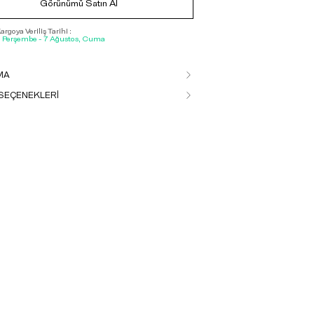
Görünümü Satın Al
rgoya Veriliş Tarihi :
, Perşembe - 7 Ağustos, Cuma
MA
SEÇENEKLERİ