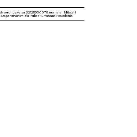
bir sorunuz varsa 02125500079 numaralı Müşteri
 Departmanımızla irtibat kurmanızı rica ederiz.