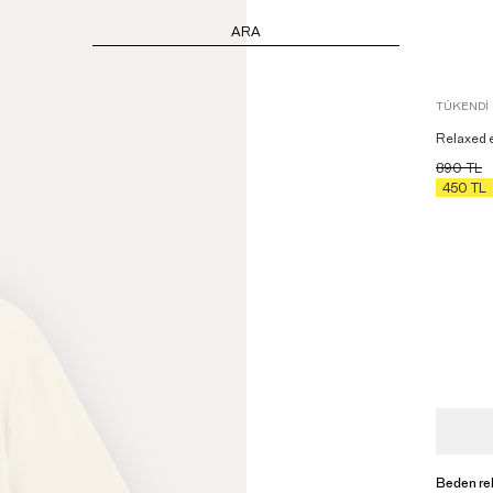
ARA
TÜKENDI
Relaxed e
890
TL
450
TL
Beden re