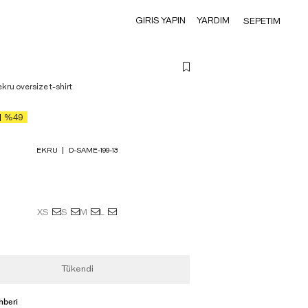
GIRIS YAPIN
YARDIM
SEPETIM
kru oversize t-shirt
%49
EKRU
D-SAME-199-13
XS
S
M
L
Tükendi
hberi