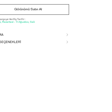
Görünümü Satın Al
rgoya Veriliş Tarihi :
, Pazartesi - 11 Ağustos, Salı
MA
SEÇENEKLERİ