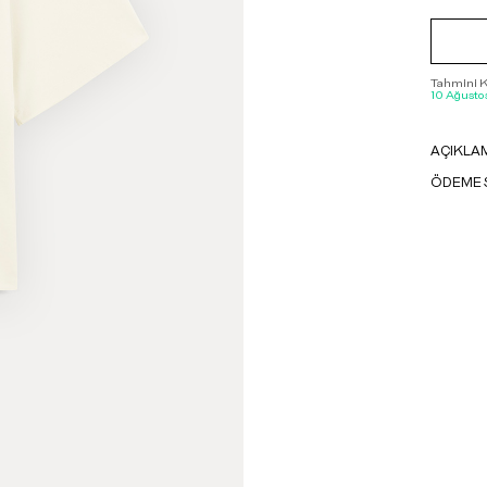
Tahmini Ka
10 Ağustos
AÇIKLA
ÖDEME 