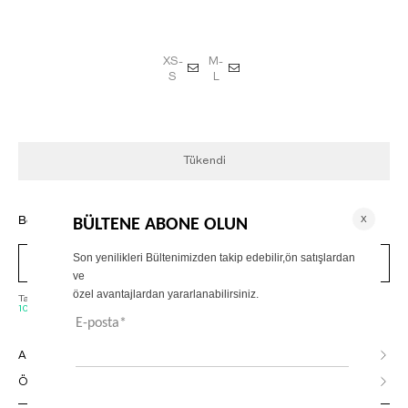
XS-
M-
S
L
Tükendi
Beden rehberi
Görünümü Satın Al
Tahmini Kargoya Veriliş Tarihi :
10 Ağustos, Pazartesi - 11 Ağustos, Salı
AÇIKLAMA
ÖDEME SEÇENEKLERİ