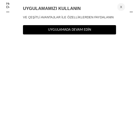
Herhangi bir sorunuz varsa 02125500079 numaralı Müşteri Hizmetleri
Departmanımızla irtibat kurmanızı rica ederiz.
ANA SAYFA
PREMIUM KÜRK CEKET
YENİ
BLUZ |
CEKET |
PALAZZO
PANTOLON
JEAN
ELBİSE
SEZON
TOP
BLAZER
PANTOLON
NEWSLETTER
Haber bültenimize kolayca kaydolun, en güzel haberlerimizi ilk siz öğrenin!