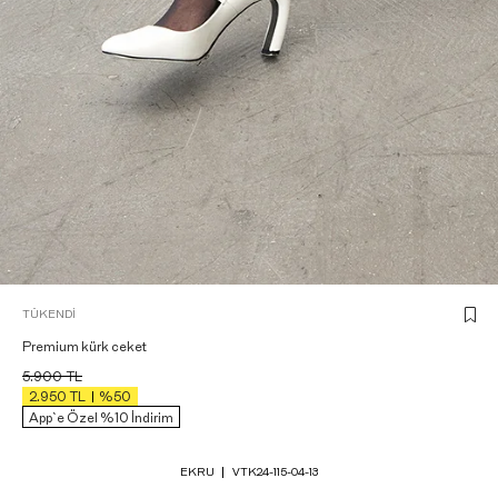
TÜKENDI
Premium kürk ceket
5.900
TL
2.950
TL
%50
App`e Özel %10 İndirim
EKRU
VTK24-115-04-13