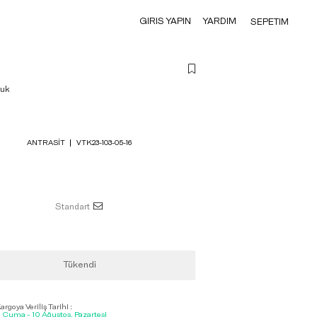
GIRIS YAPIN
YARDIM
SEPETIM
luk
ANTRASIT
VTK23-103-05-16
Standart
Tükendi
rgoya Veriliş Tarihi :
, Cuma - 10 Ağustos, Pazartesi