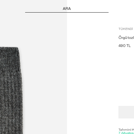
ARA
TÜKENDI
Örgü toz
490
TL
Tahmini Ka
7 Ağustos