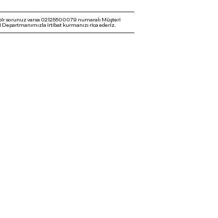
bir sorunuz varsa 02125500079 numaralı Müşteri
 Departmanımızla irtibat kurmanızı rica ederiz.