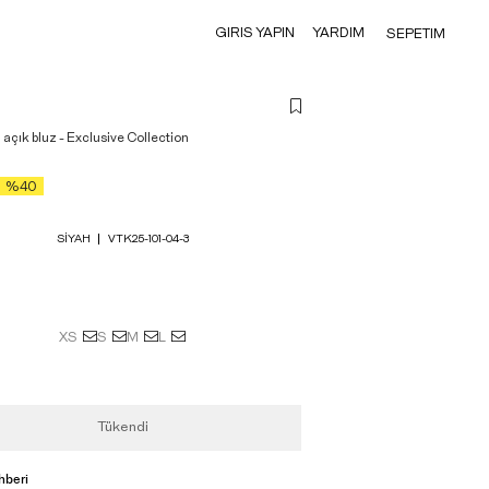
GIRIS YAPIN
YARDIM
SEPETIM
açık bluz - Exclusive Collection
%40
SIYAH
VTK25-101-04-3
XS
S
M
L
Tükendi
hberi