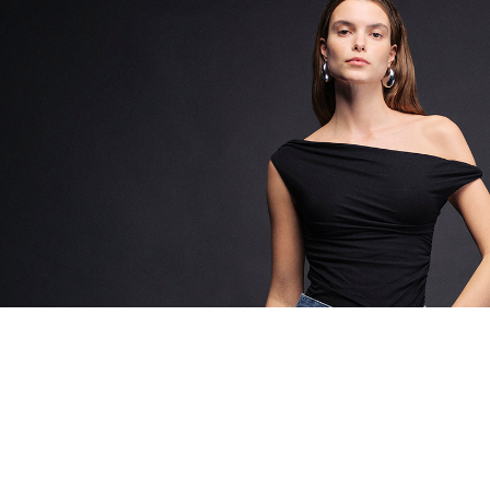
EŞLEŞTİR