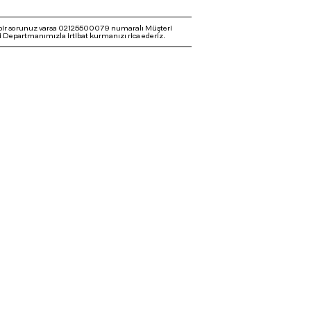
bir sorunuz varsa 02125500079 numaralı Müşteri
 Departmanımızla irtibat kurmanızı rica ederiz.