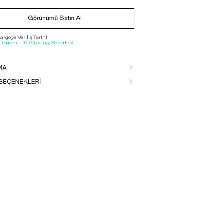
Görünümü Satın Al
rgoya Veriliş Tarihi :
, Cuma - 10 Ağustos, Pazartesi
MA
SEÇENEKLERİ