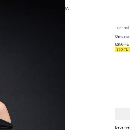
ARA
TÜKENDI
Omuzları 
1.250
TL
750
TL
Beden re