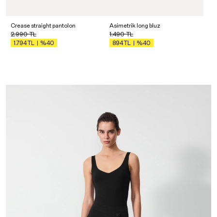
Crease straight pantolon
Asimetrik long bluz
2.990
TL
1.490
TL
%40
%40
1.794
TL
894
TL