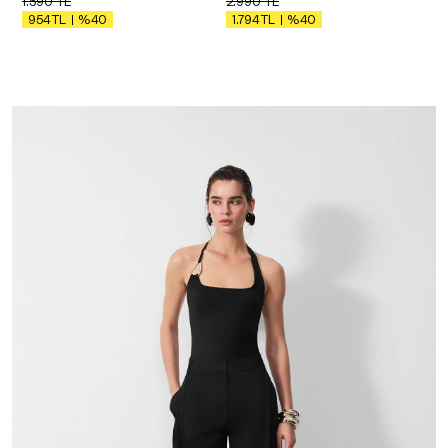
1.590
TL
2.990
TL
%40
%40
954
TL
1.794
TL