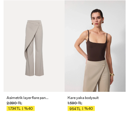
Asimetrik layer flare pantolon
Kare yaka bodysuit
2.890
TL
1.590
TL
%40
%40
1.734
TL
954
TL