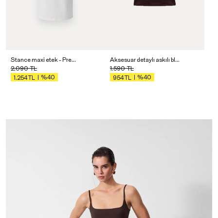
Stance maxi etek - Premium Edition
Aksesuar detaylı askılı bluz
2.090
TL
1.590
TL
%40
%40
1.254
TL
954
TL