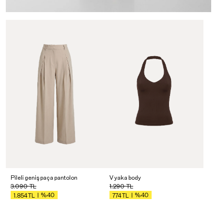
Pileli geniş paça pantolon
V yaka body
3.090
TL
1.290
TL
%40
%40
1.854
TL
774
TL