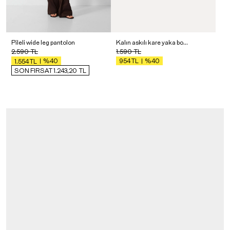
Kalın askılı kare yaka bodysuit
Pileli wide leg pantolon
1.590
TL
2.590
TL
%40
%40
954
TL
1.554
TL
SON FIRSAT 1.243,20
TL