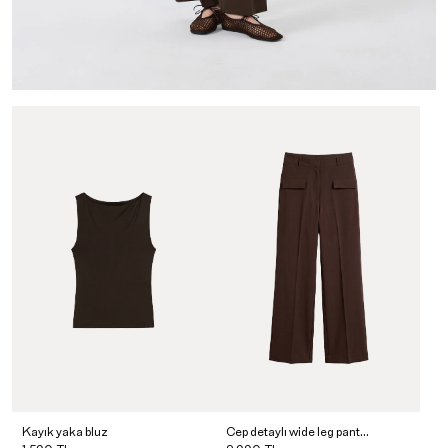
Kayık yaka bluz
Cep detaylı wide leg pantolon