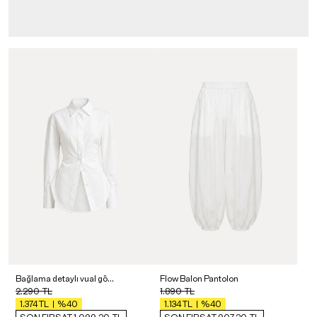
Bağlama detaylı vual gömlek
Flow Balon Pantolon
2.290
TL
1.890
TL
%40
%40
1.374
TL
1.134
TL