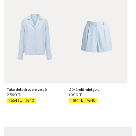
Yaka detaylı oversize gömlek
Dökümlü mini şort
2.590
TL
1.990
TL
%40
%40
1.554
TL
1.194
TL