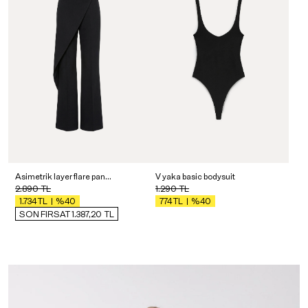
Asimetrik layer flare pantolon
V yaka basic bodysuit
2.890
TL
1.290
TL
%40
%40
1.734
TL
774
TL
SON FIRSAT 1.387,20
TL