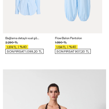
Bağlama detaylı vual gömlek
Flow Balon Pantolon
2.290
TL
1.890
TL
%40
%40
1.374
TL
1.134
TL
SON FIRSAT 1.099,20
TL
SON FIRSAT 907,20
TL