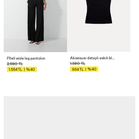
Aksesuar detaylı askılı bluz
Pileli wide leg pantolon
1.590
TL
2.590
TL
%40
%40
954
TL
1.554
TL