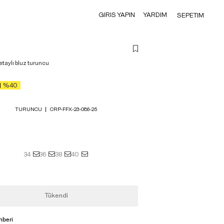
GIRIS YAPIN
YARDIM
SEPETIM
aylı bluz turuncu
%40
TURUNCU
CRP-FFX-23-086-25
34
36
38
40
Tükendi
hberi