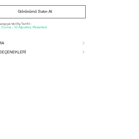
Görünümü Satın Al
rgoya Veriliş Tarihi :
, Cuma - 10 Ağustos, Pazartesi
MA
SEÇENEKLERİ