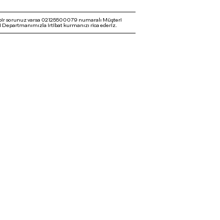
bir sorunuz varsa 02125500079 numaralı Müşteri
 Departmanımızla irtibat kurmanızı rica ederiz.