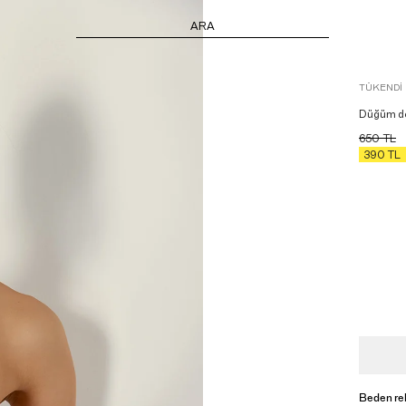
ARA
TÜKENDI
Düğüm det
650
TL
390
TL
Beden re