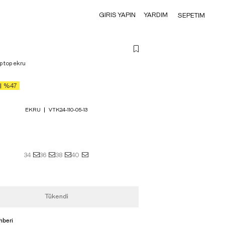
GIRIS YAPIN
YARDIM
SEPETIM
p top ekru
%47
EKRU
VTK24-110-05-13
34
36
38
40
Tükendi
hberi