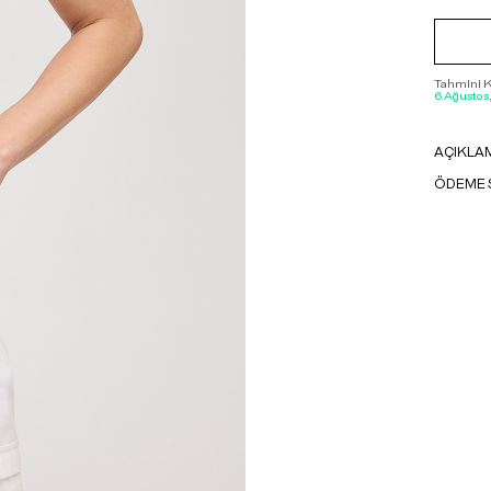
Tahmini Ka
6 Ağustos
AÇIKLA
ÖDEME 