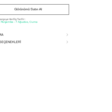
Görünümü Satın Al
rgoya Veriliş Tarihi :
, Perşembe - 7 Ağustos, Cuma
MA
SEÇENEKLERİ