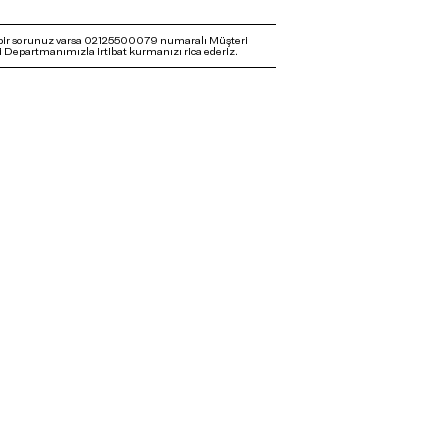
bir sorunuz varsa 02125500079 numaralı Müşteri
 Departmanımızla irtibat kurmanızı rica ederiz.