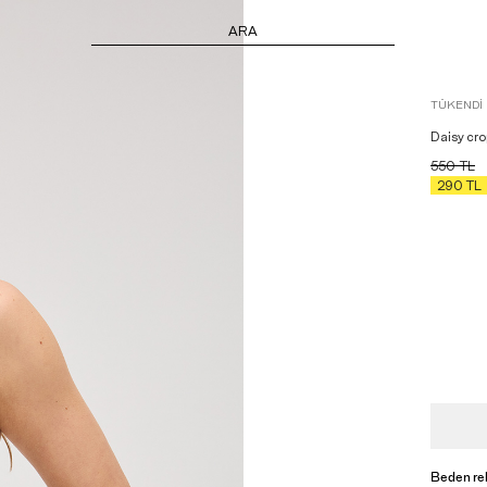
ARA
TÜKENDI
Daisy cro
550
TL
290
TL
Beden re