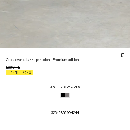
Crossover palazzo pantolon - Premium edition
1.890
TL
1.134
TL
%40
GRI
D-SAME-34-5
32
34
36
38
40
42
44