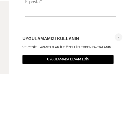
Cross Palazzo Pantolon
+ 1
1.890
TL
%40
1.134
TL