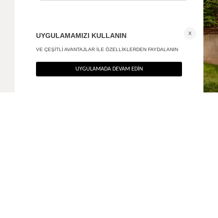
One shoulder basic top
Desenli crop t-shirt
+ 1
+ 3
490
TL
590
TL
%60
%60
196
TL
236
TL