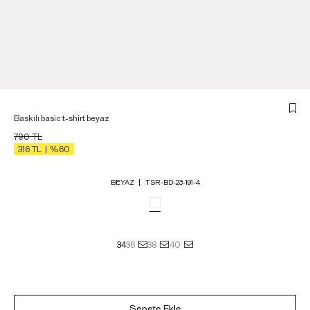
Baskılı basic t-shirt beyaz
790
TL
316
TL
%60
BEYAZ
TSR-BD-23-191-4
34
36
38
40
Sepete Ekle