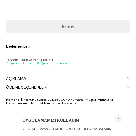
Tükendi
Beden rehberi
Tahmini Kargoya Veriliş Tarihi :
7 Ağustos, Cuma - 10 Ağustos, Pazartesi
AÇIKLAMA
ÖDEME SEÇENEKLERİ
Herhangi bir sorunuz varsa 02125500079 numaralı Müşteri Hizmetleri
Departmanımızla irtibat kurmanızı rica ederiz.
ANA SAYFA
ASIMETRIK TOP - LIMITED EDITION