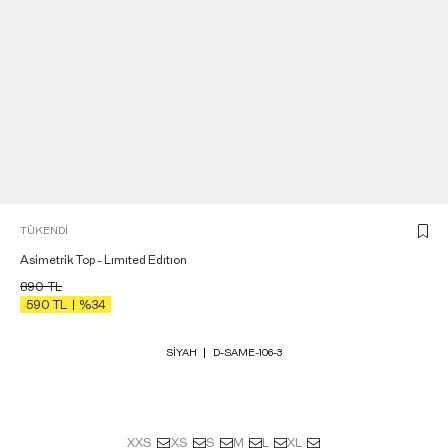
TÜKENDI
Asimetrik Top - Lımıted Edıtıon
890
TL
590
TL
%34
SIYAH
D-SAME-106-3
XXS
XS
S
M
L
XL